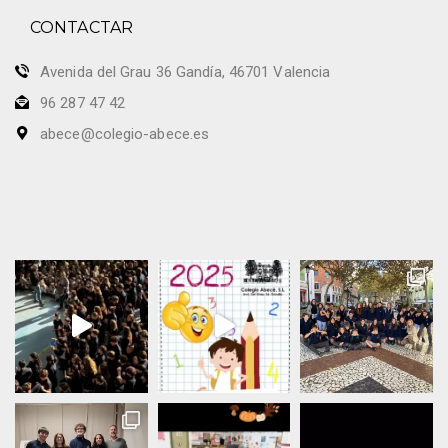
n
i
CONTACTAR
t
s
o
Avenida del Grau 36 Gandía, 46701 Valencia
t
96 287 47 42
a
abece@colegio-abece.es
s
d
e
E
v
e
n
t