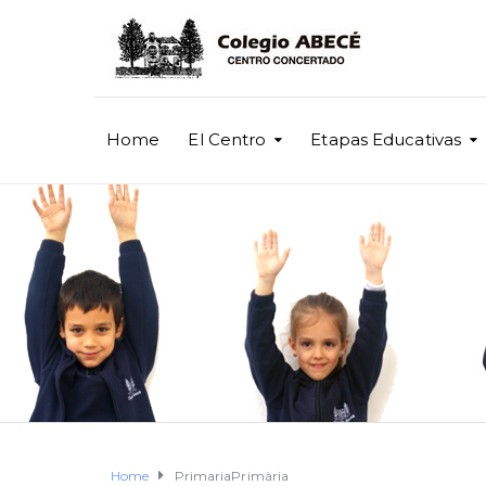
Home
El Centro
Etapas Educativas
Home
PrimariaPrimària